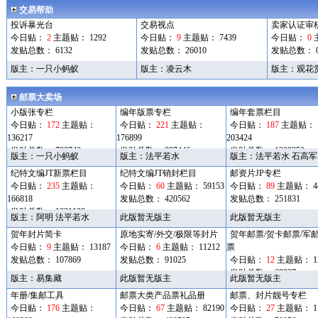
交易帮助
投诉暴光台
交易视点
卖家认证审
今日贴：
2
主题贴： 1292
今日贴：
9
主题贴： 7439
今日贴：
0
发贴总数： 6132
发贴总数： 26010
发贴总数： 
版主：
一只小蚂蚁
版主：
凌云木
版主：
观花
邮票大卖场
小版张专栏
编年版票专栏
编年套票栏目
今日贴：
172
主题贴：
今日贴：
221
主题贴：
今日贴：
187
主题贴：
136217
176899
203424
发贴总数： 702743
发贴总数： 997446
发贴总数： 1208350
版主：
一只小蚂蚁
版主：
法平若水
版主：
法平若水
石高军
纪特文编JT新票栏目
纪特文编JT销封栏目
邮资片JP专栏
今日贴：
235
主题贴：
今日贴：
60
主题贴： 59153
今日贴：
89
主题贴： 44
166818
发贴总数： 420562
发贴总数： 251831
发贴总数： 1231129
版主：
阿明
法平若水
此版暂无版主
此版暂无版主
贺年封片简卡
原地实寄/外交/极限等封片
贺年邮票/贺卡邮票/军
今日贴：
9
主题贴： 13187
今日贴：
6
主题贴： 11212
票
发贴总数： 107869
发贴总数： 91025
今日贴：
12
主题贴： 12
发贴总数： 68037
版主：
易集藏
此版暂无版主
此版暂无版主
年册/集邮工具
邮票大类产品票礼品册
邮票、封片靓号专栏
今日贴：
176
主题贴：
今日贴：
67
主题贴： 82190
今日贴：
27
主题贴： 11