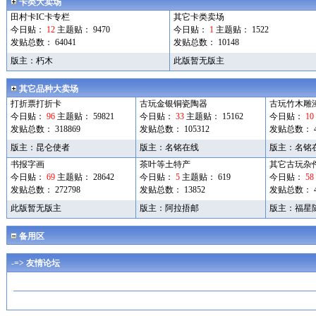
卡类大卖场
田村卡IC卡专栏
其它卡类卖场
今日贴：
12
主题贴： 9470
今日贴：
1
主题贴： 1522
发贴总数： 64041
发贴总数： 10148
版主：
朽木
此版暂无版主
其它品种大卖场
打折票打折卡
古玩金银铜瓷陶器
古玩竹木雕
今日贴：
96
主题贴： 59821
今日贴：
33
主题贴： 15162
今日贴：
10
发贴总数： 318869
发贴总数： 105312
发贴总数： 4
版主：
昆仑使者
版主：
名铭在线
版主：
名铭
书报字画
茶叶等土特产
其它古玩杂
今日贴：
69
主题贴： 28642
今日贴：
5
主题贴： 619
今日贴：
58
发贴总数： 272798
发贴总数： 13852
发贴总数： 42
此版暂无版主
版主：
阿拉捂邮
版主：
福星
备用区
-=> 友情论坛