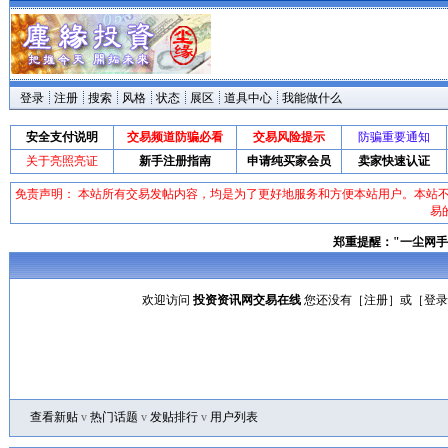
登录
注册
搜索
风格
状态
展区
道具中心
我能做什么
安全支付说明
交易频道防骗必看
交易风险提示
防骗重要通知
关于亮照亮证
新手注册指南
申请纯买家会员
卖家快速认证
免责声明： 本站所有交易发帖内容，均是为了更好地服务和方便本站用户。本站
易
郑重提醒："一尘网手
欢迎访问
投资资讯网交易在线
您还没有［
注册
］或［
登录
查看新贴
v
热门话题
v
发贴排行
v
用户列表