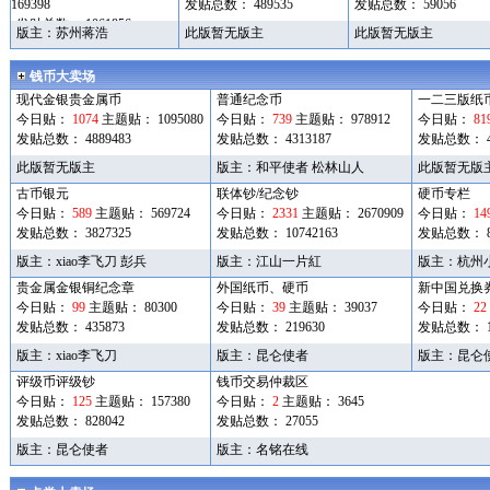
169398
发贴总数： 489535
发贴总数： 59056
发贴总数： 1061856
版主：
苏州蒋浩
此版暂无版主
此版暂无版主
钱币大卖场
现代金银贵金属币
普通纪念币
一二三版纸
今日贴：
1074
主题贴： 1095080
今日贴：
739
主题贴： 978912
今日贴：
81
发贴总数： 4889483
发贴总数： 4313187
发贴总数： 41
此版暂无版主
版主：
和平使者
松林山人
此版暂无版
古币银元
联体钞/纪念钞
硬币专栏
今日贴：
589
主题贴： 569724
今日贴：
2331
主题贴： 2670909
今日贴：
14
发贴总数： 3827325
发贴总数： 10742163
发贴总数： 86
版主：
xiao李飞刀
彭兵
版主：
江山一片紅
版主：
杭州
贵金属金银铜纪念章
外国纸币、硬币
新中国兑换
今日贴：
99
主题贴： 80300
今日贴：
39
主题贴： 39037
今日贴：
22
发贴总数： 435873
发贴总数： 219630
发贴总数： 18
版主：
xiao李飞刀
版主：
昆仑使者
版主：
昆仑
评级币评级钞
钱币交易仲裁区
今日贴：
125
主题贴： 157380
今日贴：
2
主题贴： 3645
发贴总数： 828042
发贴总数： 27055
版主：
昆仑使者
版主：
名铭在线