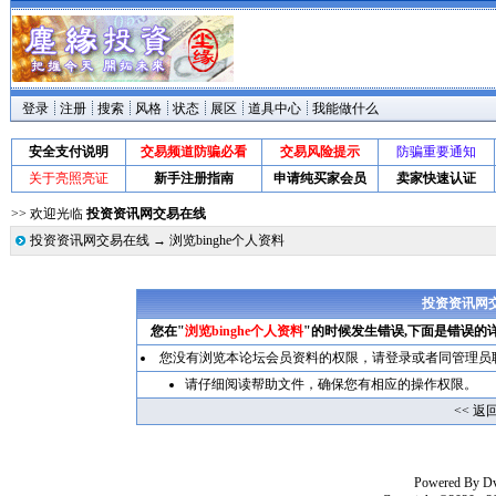
登录
注册
搜索
风格
状态
展区
道具中心
我能做什么
安全支付说明
交易频道防骗必看
交易风险提示
防骗重要通知
关于亮照亮证
新手注册指南
申请纯买家会员
卖家快速认证
>> 欢迎光临
投资资讯网交易在线
投资资讯网交易在线
→ 浏览binghe个人资料
投资资讯网交
您在"
浏览binghe个人资料
"的时候发生错误,下面是错误的
您没有浏览本论坛会员资料的权限，请
登录
或者同管理员
请仔细阅读帮助文件，确保您有相应的操作权限。
<< 返
Powered By
D