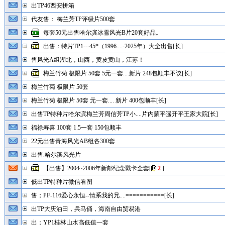
出TP46西安拼箱
代友售： 梅兰芳TP评级片500套
每套50元出售哈尔滨冰雪风光B片20套好品。
出售：特片TP1---45*（1996....-2025年）大全出售[长]
售风光A组湖北，山西，黄皮黄山，江苏！
梅兰竹菊 极限片 50套 5元一套....新片 248包顺丰不议[长]
梅兰竹菊 极限片 50套
梅兰竹菊 极限片 50套 元一套.... 新片 400包顺丰[长]
出售TP特种片哈尔滨梅兰芳周信芳TP小....片内蒙平遥开平王家大院[长]
福禄寿喜 100套 1.5一套 150包顺丰
22元出售青海风光AB组各300套
出售.哈尔滨风光片
【出售】2004~2006年新邮纪念戳卡全套
[
2
]
低出TP特种片微信看图
售；PF-116爱心永恒--情系我的兄....===========[长]
出TP大庆油田，兵马俑，海南自由贸易港
出；YP1桂林山水高低值一套