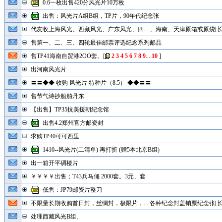
0.6一枚出售420分风光片10万枚
出售：风光片A组B组，TP片，90年代纪念张
代友收上海风光、西藏风光、广东风光、四....、海南、天津原箱或原袋[长
售第一、二、三、四轮最佳邮票评选纪念系列邮品
售TP41海南自贸港2OO套。
[
2
3
4
5
6
7
8
9
....
10
]
出河南风光片
〓〓◆◆ 收购 风光片 特种片（8.5） ◆◆〓〓
售节气诗抄船舶丹东
【出售】TP35抗美援朝纪念馆
出售4.2郑州官方邮资封
求购TP40可可西里
1410--风光片(二清单) 再打折 (赠5本北京B组)
出一箱开平碉楼片
￥￥￥￥出售；T43兵马俑 2000套。3元、套
低售：JP79邮资片整刀
不限量长期收购首日封，丝绸封，极限片，....各种纪念封盖销票纪念张[长
处理西藏风光B组。