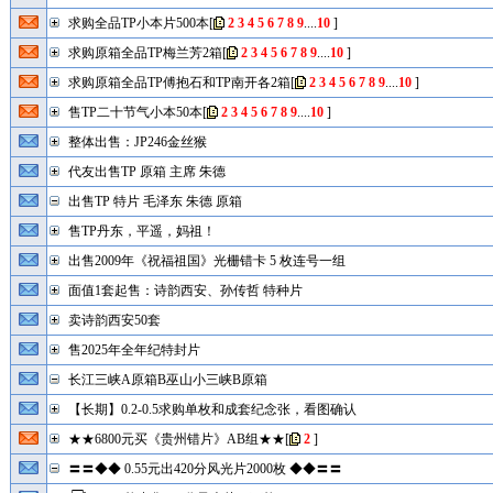
求购全品TP小本片500本
[
2
3
4
5
6
7
8
9
....
10
]
求购原箱全品TP梅兰芳2箱
[
2
3
4
5
6
7
8
9
....
10
]
求购原箱全品TP傅抱石和TP南开各2箱
[
2
3
4
5
6
7
8
9
....
10
]
售TP二十节气小本50本
[
2
3
4
5
6
7
8
9
....
10
]
整体出售：JP246金丝猴
代友出售TP 原箱 主席 朱德
出售TP 特片 毛泽东 朱德 原箱
售TP丹东，平遥，妈祖！
出售2009年《祝福祖国》光栅错卡 5 枚连号一组
面值1套起售：诗韵西安、孙传哲 特种片
卖诗韵西安50套
售2025年全年纪特封片
长江三峡A原箱B巫山小三峡B原箱
【长期】0.2-0.5求购单枚和成套纪念张，看图确认
★★6800元买《贵州错片》AB组★★
[
2
]
〓〓◆◆ 0.55元出420分风光片2000枚 ◆◆〓〓