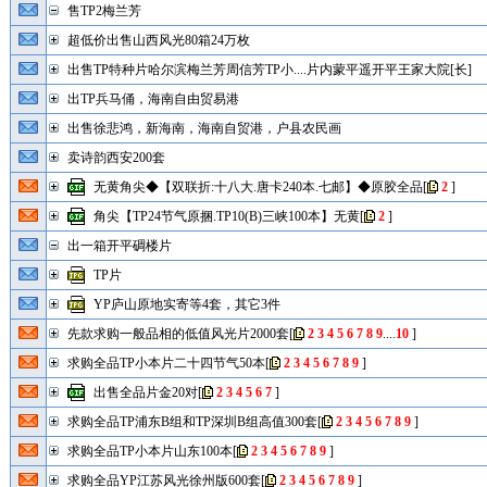
售TP2梅兰芳
超低价出售山西风光80箱24万枚
出售TP特种片哈尔滨梅兰芳周信芳TP小....片内蒙平遥开平王家大院[长]
出TP兵马俑，海南自由贸易港
出售徐悲鸿，新海南，海南自贸港，户县农民画
卖诗韵西安200套
无黄角尖◆【双联折:十八大.唐卡240本.七邮】◆原胶全品
[
2
]
角尖【TP24节气原捆.TP10(B)三峡100本】无黄
[
2
]
出一箱开平碉楼片
TP片
YP庐山原地实寄等4套，其它3件
先款求购一般品相的低值风光片2000套
[
2
3
4
5
6
7
8
9
....
10
]
求购全品TP小本片二十四节气50本
[
2
3
4
5
6
7
8
9
]
出售全品片金20对
[
2
3
4
5
6
7
]
求购全品TP浦东B组和TP深圳B组高值300套
[
2
3
4
5
6
7
8
9
]
求购全品TP小本片山东100本
[
2
3
4
5
6
7
8
9
]
求购全品YP江苏风光徐州版600套
[
2
3
4
5
6
7
8
9
]