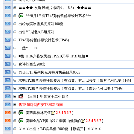
〓〓◆◆ 收购 风光片 特种片（8.8） ◆◆〓〓
***8月1日售TP45孙传哲邮票设计艺术***
出哈尔滨冰雪风光原箱100套
出售YP湖北A,B组原箱
TP45孙传哲邮票设计艺术(TP45)
一些YP FP#
■售 TP36户县农民画 TP22B开平 TP31船舶 ■
卖诗韵西安200套
YP/FP/TP系列风光片特片售品目录0505
求购TP2梅兰芳特种邮资片！有点黄、有....以接受！散片也可以要！[长]
求购TP2梅兰芳特种邮资片！有点黄、有....！散片也可以要！′′‘[长]
【出售】甲骨文十二生肖片
售TP46诗韵西安TP39新海南
卖两套桂林高值
[
2
3
4
5
6
7
]
卖套全品YP黄山和几套黄山低值的
[
2
3
4
5
6
7
]
￥￥￥出售；T43兵马俑 2000套 【原箱开】￥￥￥￥