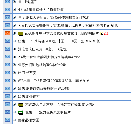
售tp4钱塘江
400元1箱售福娃大片原箱12箱
售：TP42大庆油田、TP45孙传哲邮票设计艺术
★★TP20美丽鄂伦春，TP31船舶，....肖片，祝福祖国信卡★★[长]
pp2004年甲申大吉金猴献瑞黄猴加印邮资明信片
[
2
3
]
出售；T43兵马俑 2000套 【原....3.10元、套 ￥￥￥[长]
清仓售高山花卉320套、1.4元/套
2.4元一套售诗韵西安特片50连含0445555
售苏州旧影地板砖300本x3=900
出TP46西安
###出售；T43兵马俑 2000套 3.30元、套￥￥￥
出售TP46诗韵西安原封完好200套
出售TP孙传哲
求购2008年北京奥运会福娃吉祥物邮资明信片
低售——魅力包头风光明信片
卖家必须发图