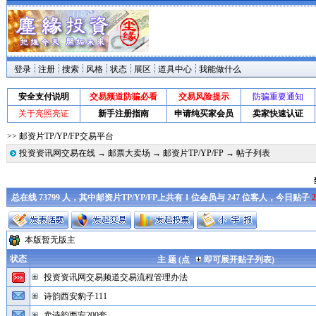
登录
注册
搜索
风格
状态
展区
道具中心
我能做什么
安全支付说明
交易频道防骗必看
交易风险提示
防骗重要通知
关于亮照亮证
新手注册指南
申请纯买家会员
卖家快速认证
>> 邮资片TP/YP/FP交易平台
投资资讯网交易在线
→
邮票大卖场
→
邮资片TP/YP/FP
→ 帖子列表
总在线 73799 人，其中邮资片TP/YP/FP上共有 1 位会员与 247 位客人，今日贴子
2
本版暂无版主
状态
主 题 (点
即可展开贴子列表)
投资资讯网交易频道交易流程管理办法
诗韵西安豹子111
卖诗韵西安200套