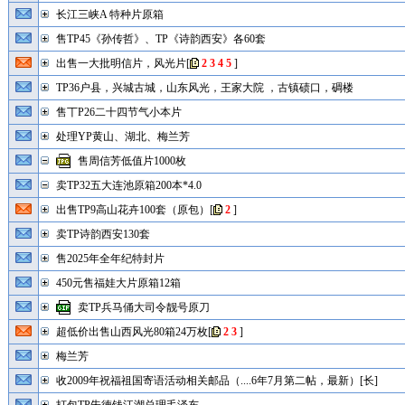
长江三峡A 特种片原箱
售TP45《孙传哲》、TP《诗韵西安》各60套
出售一大批明信片，风光片
[
2
3
4
5
]
TP36户县，兴城古城，山东风光，王家大院 ，古镇碛口，碉楼
售丅P26二十四节气小本片
处理YP黄山、湖北、梅兰芳
售周信芳低值片1000枚
卖TP32五大连池原箱200本*4.0
出售TP9高山花卉100套（原包）
[
2
]
卖TP诗韵西安130套
售2025年全年纪特封片
450元售福娃大片原箱12箱
卖TP兵马俑大司令靓号原刀
超低价出售山西风光80箱24万枚
[
2
3
]
梅兰芳
收2009年祝福祖国寄语活动相关邮品（....6年7月第二帖，最新）[长]