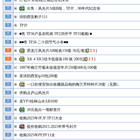
打包TP朱德钱江潮总理毛泽东
出售：风光片A组B组，TP片，90年代纪念张
诗韵西安豹子111
TP片
■售 TP36户县农民画 TP22B开平 TP31船舶 ■
■■售 TP26 二十四节气小本■■
黑龙江风光片AB组各150套 50元/套
[
2
3
]
XK 4 XK5信卡低值各100 枚 200元
[
2
3
]
1997年梅兰竹菊未改值贺年片250套600元/100套
卖诗韵西安tp10包200套
一口价便宜快出收藏级品相的梅兰芳特种片28套（见图）
求购点庐山风光片
卖YP1桂林山水AB10对
20元低出一堆邮资片
收购2025年JP.JF.TP15大全
提价收购2015-2025年带号封片
收购2025年PP,PF11全