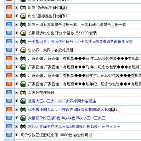
出售4版两冠生日钞
[
2
]
出售3版标准生日钞
[
2
]
出售三四五套豪华合订册三套、三套和硬币豪华合订册一套
长期货源出售生日钞 幸运钞 单张100 套装
一手货出售：各面值生日号，小全套生日钞&求购各面值生日钞
售小四，大四，各款礼品册
厂家直销 厂家直销：有现货◆◆◆马 年....纪念钞包装◆◆◆有现货[
厂家直销 厂家直销：有现货◆◆◆马 年....纪念钞包装◆◆◆有现货[
厂家直销 厂家直销：有现货◆◆◆马年年....纪念钞包装◆◆◆有现货
厂家直销 厂家直销：有现货◆◆◆蛇年纪....纪念钞包装◆◆◆有现货
大国外交连体钞
批发大三小三大二小二大四小四十连百连
优惠售小四大四，十连百连四版套币收9050,90100
[
2
]
大量低价出三版9枚10枚14枚15枚小三中三大三
求10元背绿枣红优惠三版9枚10枚14枚15枚小三中三大三
高价求购三江源纪念币 10000枚 卷盒件可以