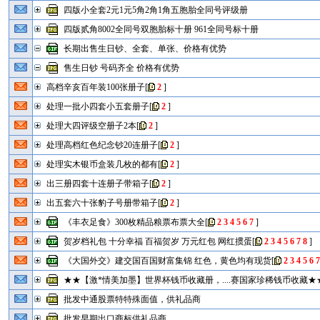
四版小全套2元1元5角2角1角五胞胎全同号评级册
四版贰角8002全同号双胞胎标十册 961全同号标十册
长期出售生日钞、全套、单张、价格有优势
售生日钞 号码齐全 价格有优势
高档辛亥百年装100张册子
[
2
]
处理一批小四套小五套册子
[
2
]
处理大四评级空册子2本
[
2
]
处理高档红色纪念钞20连册子
[
2
]
处理实木银币盒装几枚的都有
[
2
]
出三册四套十连册子带箱子
[
2
]
出五套六十张豹子号册带箱子
[
2
]
《丰衣足食》300枚精品粮票布票大全
[
2
3
4
5
6
7
]
贺岁档礼包 十分幸福 百福贺岁 万元红包 网红掼蛋
[
2
3
4
5
6
7
8
]
《大国外交》建交国百国财富集锦 红色，黄色均有现货
[
2
3
4
5
6
★★【激*情美加墨】世界杯钱币收藏册，....赛国家珍稀钱币收藏★★
批发中通股票特特殊面值，供礼品商
批发早期出口商标供礼品商