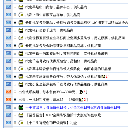
批发早期出口商标，品种丰富，供礼品商
批发上海生肖聚宝盆存单，供礼品商
长期批发各类纸品，长期收购各类纸品有这....的朋友可以联系洽谈合
批发银行债券千连号，供礼品商
批发世界五百强企业马莎商业套票多重防伪，历史原票，供礼品商
长期批发各类金融票证及早期出品商标，供礼品商
批发中铁一局出资证明，带荧光防伪，支持礼品商采购
批发千连号农行债券原包货，品相好，供礼品商
批发基本建设债券百连号带人像防伪，市面难得的好品相
批发基本建设债券百连号，带人像防伪；供礼品商
[
2
]
批发少见全新原包货千连号农行债券品相好，供礼品商
出售钱币实册，每本售价390---3900元，
[
2
]
出售，一批钱币实册，每本15-----1800元
[
2
]
一手货出售：各面值生日号，小全套生日钞&求购各面值生日钞
【至尊至贵】8002全同号双胞胎十大版别评级珍藏
【十二生肖纪念币评级套装】礼盒