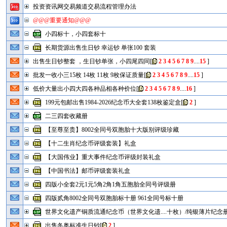
投资资讯网交易频道交易流程管理办法
@@@重要通知@@@
小四标十，小四套标十
长期货源出售生日钞 幸运钞 单张100 套装
出售生日钞整套 ，生日钞单张，小四尾四同
[
2
3
4
5
6
7
8
9
....
15
]
批发一收小三15枚 14枚 11枚 9枚保证质量
[
2
3
4
5
6
7
8
9
....
15
]
低价大量出小四大四各种品相各种价位
[
2
3
4
5
6
7
8
9
....
16
]
199元包邮出售1984-2026纪念币大全套138枚鉴定盒
[
2
]
二三四套收藏册
【至尊至贵】8002全同号双胞胎十大版别评级珍藏
【十二生肖纪念币评级套装】礼盒
【大国伟业】重大事件纪念币评级封装礼盒
【中国书法】邮币评级套装礼盒
四版小全套2元1元5角2角1角五胞胎全同号评级册
四版贰角8002全同号双胞胎标十册 961全同号标十册
世界文化遗产铜质流通纪念币（世界文化遗....十枚）/纯银薄片纪念册
出售冬奥标准生日钞
[
2
]