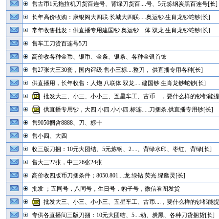
售古币1元拖拉机刀货百连号、背绿刀货百....号、5元炼钢炭黑百连号[长]
长年高价收购：康银阁大四联.长城大四联.....奥运钞.生肖龙钞蛇钞[长]
常年收售批发：供直播专用建国钞.奥运钞....体.双龙.生肖龙钞蛇钞[长]
售车工刀货百连号5刀
高价收各种金币、银币、金条、银条、各种金银首饰
售27张大三30套，国内评级.售小三标....整刀， 供直播专用各种[长]
供直播用，长年收售：人炮.八联体.双龙.....建国钞.生肖龙钞蛇钞[长]
批发大三、小三、小小三、五星车工、古币....，要什么样的钞都能提
供直播专用钞，大四.小四.小小四.标连.....刀捆条.供直播专用钞[长]
售9050捆含8888、刀、标十
售小四、大四
收三版刀捆：10元大团结、5元炼钢、2....、背绿水印、枣红、背绿[长]
售大三27张，中三26张24张
高价收四版币刀捆条件；8050.801....龙.绿钻.荧光.绿幽灵[长]
批发 ；五同号，八同号，生日号，豹子号，微信看图发货
批发大三、小三、小小三、五星车工、古币....，要什么样的钞都能提
专供各直播间三版刀捆：10元大团结、5....动、炭黑、各种刀货捆货[长]