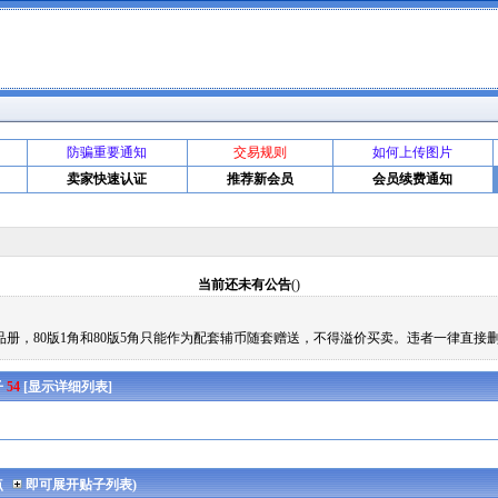
防骗重要通知
交易规则
如何上传图片
卖家快速认证
推荐新会员
会员续费通知
当前还未有公告
()
册，80版1角和80版5角只能作为配套辅币随套赠送，不得溢价买卖。违者一律直接
子
54
[
显示详细列表
]
点
即可展开贴子列表)