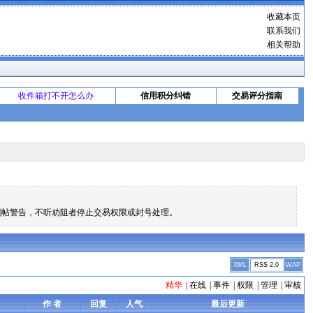
收藏本页
联系我们
相关帮助
收件箱打不开怎么办
信用积分纠错
交易评分指南
删帖警告，不听劝阻者停止交易权限或封号处理。
XML
RSS 2.0
WAP
精华
|
在线
|
事件
|
权限
|
管理
|
审核
作 者
回复
人气
最后更新