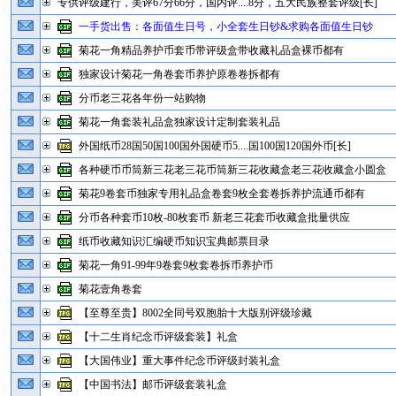
专供评级建行，美评67分66分，国内评....8分，五大民族整套评级[长]
一手货出售：各面值生日号，小全套生日钞&求购各面值生日钞
菊花一角精品养护币套币带评级盒带收藏礼品盒裸币都有
独家设计菊花一角卷套币养护原卷卷拆都有
分币老三花各年份一站购物
菊花一角套装礼品盒独家设计定制套装礼品
外国纸币28国50国100国外国硬币5....国100国120国外币[长]
各种硬币币筒新三花老三花币筒新三花收藏盒老三花收藏盒小圆盒
菊花9卷套币独家专用礼品盒卷套9枚全套卷拆养护流通币都有
分币各种套币10枚-80枚套币 新老三花套币收藏盒批量供应
纸币收藏知识汇编硬币知识宝典邮票目录
菊花一角91-99年9卷套9枚套卷拆币养护币
菊花壹角卷套
【至尊至贵】8002全同号双胞胎十大版别评级珍藏
【十二生肖纪念币评级套装】礼盒
【大国伟业】重大事件纪念币评级封装礼盒
【中国书法】邮币评级套装礼盒