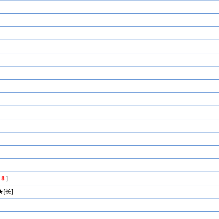
7
8
]
[长]