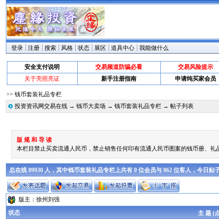
登录
注册
搜索
风格
状态
展区
道具中心
我能做什么
安全支付说明
交易频道防骗必看
交易风险提示
关于亮照亮证
新手注册指南
申请纯买家会员
>> 钱币套装礼品专栏
投资资讯网交易在线
→
钱币大卖场
→
钱币套装礼品专栏
→ 帖子列表
版 规 和 导 读
本栏目禁止买卖流通人民币，禁止销售任何印有流通人民币图案的钱币册、礼品
总在线 89930 人，其中钱币套装礼品专栏上共有 0 位会员与 862 位客人，今日贴
版主：
徐州刘强
状态
主 题 (