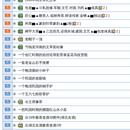
2006年狗生肖纪念章
包老▆▲斗私批修.军舰.文艺.对面.为民▲▆保真
[
2
]
匠心▆▲睡美人.福禄寿喜.耕读传家.金蟾▲▆独运
[
2
]
闲章▆▲篆刻印章篆刻▲▆2枚
[
2
]
稀罕大章▆▲三忠四无.还我长城.建国.文艺▲▆包老保真
[
2
]
老帽子一顶
亏钱卖河南的文革瓷站像
一个创汇时期的掐丝珐琅彩景泰蓝花鸟纹赏瓶
一套老金山石手推磨
一个晚清紫砂小杯子
一个民国的老眼镜
一个晚清民国的铜手炉
一个五六七粉彩香炉
出主席像章
一把民国时期的胭脂红山水小壶
出18年酱香老酒30两件(湖北名酒)
出湖北名酒酱香老酒1件