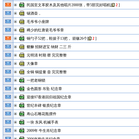
民国至文革胶木及其他唱片2000张，带5部完好唱机
[
2
]
锡酒壶，
毛爷爷小座牌
稀少的红唐瓷毛爷爷章
铜勺子52把，鞋拔子13把， 箭镞26个
[
2
]
貔貅 招财进宝 纳财 二三 斤
元明清 时期 罄 完完整整
大像章
全铜 铜提量 壶 完完整整
一把老铜锁
金色圆形 吊坠 纪念章
迎接97香港回归祖国纪念章
世纪丰碑 银质纪念章
寿山石雕花瓶摆件
一块 东风 机械手表
2009年 牛生肖纪念章