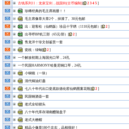
古钱系列11：龙泉宝剑，战国剑(古币编制)
[
2
3
4
5
]
珍稀经典的毛主席画册！！
毛主席像章大章2个，掉漆了。30元包邮
出：迎客松（仙鹤版）珍品十字绣（1110元包邮）
[
2
]
出寻呼BP机三部（65元/部）
[
2
]
售龙洋十珍文创鉴赏一套
瓷枕：绿蚰
[
2
]
一个解放初期上海国光口琴，24孔
一个民国HARMONY哈曼尼铜口琴，24孔
小铜镜（一块）
清代铜油灯盏
七八十年代出口瓷底款德化窑仙鹤图案花瓶
[
2
]
民国铜酒壶一套
老式全铝锁头
八十年代库存湖南醴陵盘子
老式大檐帽
精品小像章180个左右，品相很好！