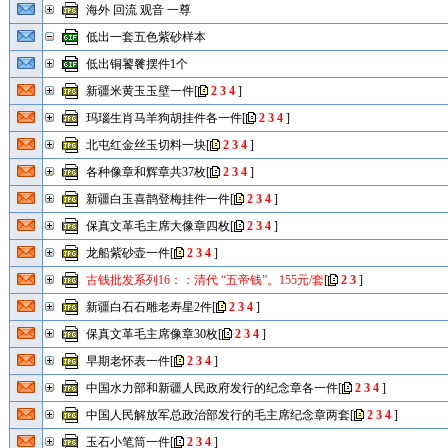
海外 回流 观音 一尊
低出一套五色紫砂样本
低出铜饕餮摆件1个
新疆米黄玉玉壁一件
[
2
3
4
]
玛瑙生肖马羊狗胡挂件各一件
[
2
3
4
]
北屯红金丝玉切料一块
[
2
3
4
]
各种像章和辉章共37枚
[
2
3
4
]
新疆白玉喜鹊登梅挂件一件
[
2
3
4
]
保真文革毛主席大像章四枚
[
2
3
4
]
龙船紫砂壶一件
[
2
3
4
]
古钱批发系列16：：清代 “五帝钱”。155元/套
[
2
3
]
新疆白石石雕老寿星2件
[
2
3
4
]
保真文革毛主席像章30枚
[
2
3
4
]
早期老怀表一件
[
2
3
4
]
中国水力部和新疆人民政府发行的纪念章各一件
[
2
3
4
]
中国人民解放军总政治部发行的毛主席纪念章两套
[
2
3
4
]
玉石小笔筒一件
[
2
3
4
]