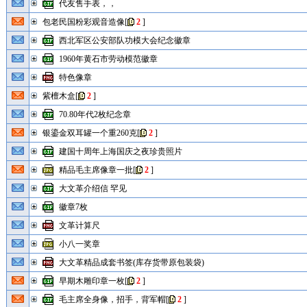
代友售手表，，
包老民国粉彩观音造像
[
2
]
西北军区公安部队功模大会纪念徽章
1960年黄石市劳动模范徽章
特色像章
紫檀木盒
[
2
]
70.80年代2枚纪念章
银鎏金双耳罐一个重260克
[
2
]
建国十周年上海国庆之夜珍贵照片
精品毛主席像章一批
[
2
]
大文革介绍信 罕见
徽章7枚
文革计算尺
小八一奖章
大文革精品成套书签(库存货带原包装袋)
早期木雕印章一枚
[
2
]
毛主席全身像，招手，背军帽
[
2
]