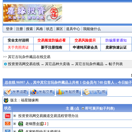
登录
注册
搜索
风格
状态
展区
道具中心
我能做什么
安全支付说明
交易频道防骗必看
交易风险提示
防骗重要通知
关于亮照亮证
新手注册指南
申请纯买家会员
卖家快速认证
>> 其它古玩杂件藏品在线交易
投资资讯网交易在线
→
其它品种大卖场
→
其它古玩杂件藏品
→ 帖子列表
总在线 96997 人，其中其它古玩杂件藏品上共有 1 位会员与 748 位客人，今日贴
版主：
福星随缘阁
状态
主 题 (点
即可展开贴子列表)
投资资讯网交易频道交易流程管理办法
老铜墨盒
[
2
]
名家欧阳中石大师书法