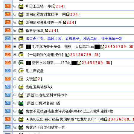
和田玉玉锁一件
[
2
3
4
]
缅甸翡翠发财龙挂件一件
[
2
3
4
]
缅甸翡翠佛相挂件一件
[
2
3
4
]
低售瓷像章
[
2
3
4
]
出口创汇瓷、高岭土质、孟母教子、和合二仙、莲子羹碗一对
██ 毛主席石膏全身像—视察—大型高74cm ██
[
2
3
4
5
6
7
8
9
....
58
【一对狼狗的老铜摆件】
[
2
3
4
5
6
7
8
9
....
58
]
██ 清代水晶印章——17.74g ██
[
2
3
4
5
6
7
8
9
....
58
]
毛主席瓷盘
文玩
[
2
]
售红卫兵袖标3枚
[原创]出老红塑料章料89个
[原创]出两对老铜门首
售文革景德镇毛主席诗词瓷章60MM以上26枚和座牌4枚
★1600元出 稀少精品 民国铜质 “盘龙华表印”一对
[
2
3
4
5
6
7
8
9
....
售龙洋十珍文创鉴赏一套