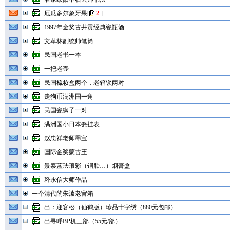
厄瓜多尔象牙果
[
2
]
1997年金奖古井贡经典瓷瓶酒
文革林副统帅笔筒
民国老书一本
一把老壶
民国梳妆盒两个，老箱锁两对
走狗币满洲国一角
民国瓷狮子一对
满洲国小日本瓷挂表
赵忠祥老师墨宝
国际金奖蒙古王
景泰蓝珐琅彩（铜胎…）烟膏盒
释永信大师作品
一个清代的朱漆老官箱
出：迎客松（仙鹤版）珍品十字绣（880元包邮）
出寻呼BP机三部（55元/部）