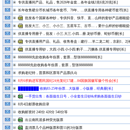
专供直播间产品、礼品，售2026年金套....各年金钱3克6克20克[长]
长年收售硬分币长城币各年套币、79年、....供直播专用各种硬币套币[长]
批发各个国家各种钞，专供抖音、快手、直....么样的套钞产品都能提供
批发大三、小三、小小三、五星车工、古币....，要什么样的钞都能提供
供直播专用册子，批发：小三.大三.小四....册.龙钞币册、蛇钞币册[长]
专供直播用产品、礼品、收售卷盒：建行.....羊二龙二蛇，京剧1、2[长
供直播专用钞，大四.小四.小小四.豹子.....刀捆条.供直播专用钞[长]
88888888先款收购各年份票，套票....型张888888888[长]
8888888先款收购各年份票，套票，型张88888888
求购老纪特，普票和区票等产品票(8,4)
8月6求购进军图民国纪24光复纪17建....04国旗国徽军徽个性会[长]
████████ 收购83-25年份票....大版册，小版册，经典册[长]
一手货出售：各面值生日号，小全套生日钞&求购各面值生日钞
8月4日邮票收购目录
收购邮资封 240分 420分 540分等
出云南民居多种荧光版票
盖消票几个品种版票和普11的3分版票