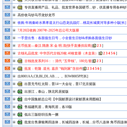
专供直播用产品、礼品、批发世界各国硬币....钞，供直播专用各种钞币
高价收马钞马币龙钞龙币
收购 年画秦岭水果孝道太行山恐龙抗战灯....桃花长城黄河等多种小版[长]
7月28日收购 2007年-2025年总公司大版册
一手货出售：各面值生日号，小全套生日钞&求购各面值生日钞
古币批发---秦汉.隋唐.宋.金.明.清(快手直播供应商)
[
2
3
]
古钱礼品批发: 中华历代古钱20枚.40枚套册（木盒装）
[
2
3
4
5
6
]
古钱批发系列16：：清代 “五帝钱”。180元/套
[
2
3
]
批发：乾隆 .道光. 嘉庆 “钱到家”含挂件
[
2
3
4
5
6
]
出8001AA,CB,BL,DL.AB....。。B3W8005PP[长]
出普无号红太阳，普14一大会址，普17北京挺版
出浙江，泰山，陕北民居挺版
出中国集邮总公司【中国邮票设计家邮票未用图稿】
售福建民居，青海民居，各10版
低出三版纺织伍角一捆
批发出售康银阁四连体，长城四连体，长城....分币八连体 角币四连体