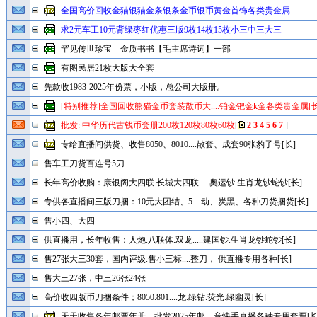
全国高价回收金猫银猫金条银条金币银币黄金首饰各类贵金属
求2元车工10元背绿枣红优惠三版9枚14枚15枚小三中三大三
罕见传世珍宝---金质书书【毛主席诗词】一部
有图民居21枚大版大全套
先款收1983-2025年份票，小版，总公司大版册。
[特别推荐]全国回收熊猫金币套装散币大....铂金钯金k金各类贵金属[长
批发: 中华历代古钱币套册200枚120枚80枚60枚
[
2
3
4
5
6
7
]
专给直播间供货、收售8050、8010....散套、成套90张豹子号[长]
售车工刀货百连号5刀
长年高价收购：康银阁大四联.长城大四联.....奥运钞.生肖龙钞蛇钞[长]
专供各直播间三版刀捆：10元大团结、5....动、炭黑、各种刀货捆货[长]
售小四、大四
供直播用，长年收售：人炮.八联体.双龙.....建国钞.生肖龙钞蛇钞[长]
售27张大三30套，国内评级.售小三标....整刀， 供直播专用各种[长]
售大三27张，中三26张24张
高价收四版币刀捆条件；8050.801....龙.绿钻.荧光.绿幽灵[长]
天天收售各年邮票年册，批发2025年邮....音快手直播各种专用套票[长