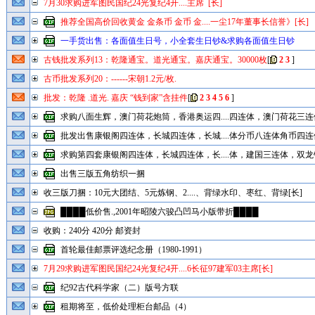
7月30求购进军图民国纪24光复纪4开....主席 [长]
推荐全国高价回收黄金 金条币 金币 金....一尘17年董事长信誉》[长]
一手货出售：各面值生日号，小全套生日钞&求购各面值生日钞
古钱批发系列13：乾隆通宝。道光通宝。嘉庆通宝。30000枚
[
2
3
]
古币批发系列20：------宋朝1.2元/枚.
批发：乾隆 .道光. 嘉庆 “钱到家”含挂件
[
2
3
4
5
6
]
求购八面生辉，澳门荷花炮筒，香港奥运四....四连体，澳门荷花三连体
批发出售康银阁四连体，长城四连体，长城....体分币八连体角币四连体
求购第四套康银阁四连体，长城四连体，长....体，建国三连体，双龙钞
出售三版五角纺织一捆
收三版刀捆：10元大团结、5元炼钢、2....、背绿水印、枣红、背绿[长]
████低价售.,2001年昭陵六骏凸凹马小版带折████
收购：240分 420分 邮资封
首轮最佳邮票评选纪念册（1980-1991）
7月29求购进军图民国纪24光复纪4开....6长征97建军03主席[长]
纪92古代科学家（二）版号方联
租期将至，低价处理柜台邮品（4）