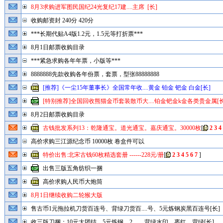
8月3求购进军图民国纪24光复纪17建....主席 [长]
收购邮资封 240分 420分
***长期代贴A4版1.2元，1.5元等打折票***
8月1日邮票收购目录
***紧急求购各年年票，小版等***
8888888先款收购各年份票，套票，型张88888888
[推荐]《一尘15年董事长》全国常年收....黄金 铂金 钯金 白金[长]
[特别推荐]全国回收熊猫金币套装散币大....铂金钯金k金各类贵金属[长
8月2日邮票收购目录
古钱批发系列13：乾隆通宝。道光通宝。嘉庆通宝。30000枚
[
2
3
4
高价求购三江源纪念币 10000枚 卷盒件可以
特价出售:北宋古钱60枚精选套册 ------228元/册
[
2
3
4
5
6
7
]
出售三版五角纺织一捆
高价求购人民币大炮筒
8月1日继续收购二轮猴大版
售古币1元拖拉机刀货百连号、背绿刀货百....号、5元炼钢炭黑百连号[长]
收三版刀捆：10元大团结、5元炼钢、2....、背绿水印、枣红、背绿[长]