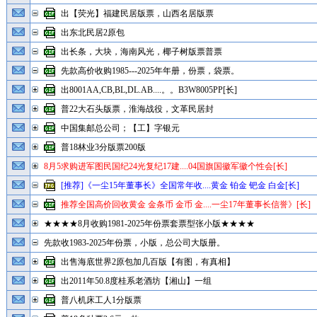
出【荧光】福建民居版票，山西名居版票
出东北民居2原包
出长条，大块，海南风光，椰子树版票普票
先款高价收购1985---2025年年册，份票，袋票。
出8001AA,CB,BL,DL.AB....。。B3W8005PP[长]
普22大石头版票，淮海战役，文革民居封
中国集邮总公司；【工】字银元
普18林业3分版票200版
8月5求购进军图民国纪24光复纪17建....04国旗国徽军徽个性会[长]
[推荐]《一尘15年董事长》全国常年收....黄金 铂金 钯金 白金[长]
推荐全国高价回收黄金 金条币 金币 金....一尘17年董事长信誉》[长]
★★★★8月收购1981-2025年份票套票型张小版★★★★
先款收1983-2025年份票，小版，总公司大版册。
出售海底世界2原包加几百版【有图，有真相】
出2011年50.8度桂系老酒坊【湘山】一组
普八机床工人1分版票