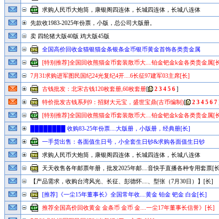
求购人民币大炮筒，康银阁四连体，长城四连体，长城八连体
先款收1983-2025年份票，小版，总公司大版册。
卖 四轮猪大版40版 鸡大版45版
全国高价回收金猫银猫金条银条金币银币黄金首饰各类贵金属
[特别推荐]全国回收熊猫金币套装散币大....铂金钯金k金各类贵金属[长
7月31求购进军图民国纪24光复纪4开....6长征97建军03主席[长]
古钱批发：北宋古钱120枚套册,60枚套册
[
2
3
4
5
6
]
特价批发古钱系列9：招财大元宝，盛世宝鼎(古币编制)
[
2
3
4
5
6
7
[特别推荐]全国回收熊猫金币套装散币大....铂金钯金k金各类贵金属[长
████████ 收购83-25年份票....大版册，小版册，经典册[长]
一手货出售：各面值生日号，小全套生日钞&求购各面值生日钞
求购人民币大炮筒，康银阁四连体，长城四连体，长城八连体
天天收售各年邮票年册，批发2025年邮....音快手直播各种专用套票[长
【产品需求，收购台湾风光、长征、彭德怀....、型张（7月30日）】[长]
[推荐]《一尘15年董事长》全国常年收....黄金 铂金 钯金 白金[长]
推荐全国高价回收黄金 金条币 金币 金....一尘17年董事长信誉》[长]