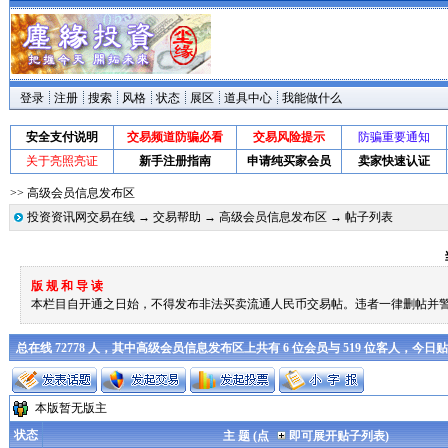
登录
注册
搜索
风格
状态
展区
道具中心
我能做什么
安全支付说明
交易频道防骗必看
交易风险提示
防骗重要通知
关于亮照亮证
新手注册指南
申请纯买家会员
卖家快速认证
>> 高级会员信息发布区
投资资讯网交易在线
→
交易帮助
→
高级会员信息发布区
→ 帖子列表
版 规 和 导 读
本栏目自开通之日始，不得发布非法买卖流通人民币交易帖。违者一律删帖并
总在线 72778 人，其中高级会员信息发布区上共有 6 位会员与 519 位客人，今日
本版暂无版主
状态
主 题 (点
即可展开贴子列表)