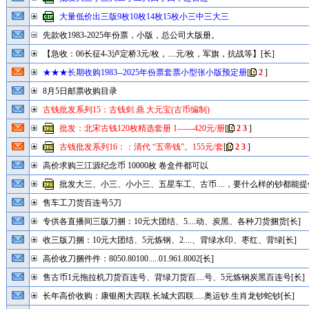
大量低价出三版9枚10枚14枚15枚小三中三大三
先款收1983-2025年份票，小版，总公司大版册。
【急收：06长征4-3泸定桥3元/枚，....元/枚，军旗，抗战等】[长]
★★★长期收购1983--2025年份票套票小型张小版预定册
[
2
]
8月5日邮票收购目录
古钱批发系列15：古钱剑.鼎.大元宝(古币编制)
批发：北宋古钱120枚精选套册 1------420元/册
[
2
3
]
古钱批发系列16：：清代 “五帝钱”。155元/套
[
2
3
]
高价求购三江源纪念币 10000枚 卷盒件都可以
批发大三、小三、小小三、五星车工、古币....，要什么样的钞都能提供
售车工刀货百连号5刀
专供各直播间三版刀捆：10元大团结、5....动、炭黑、各种刀货捆货[长]
收三版刀捆：10元大团结、5元炼钢、2....、背绿水印、枣红、背绿[长]
高价收刀捆件件：8050.80100.....01.961.8002[长]
售古币1元拖拉机刀货百连号、背绿刀货百....号、5元炼钢炭黑百连号[长]
长年高价收购：康银阁大四联.长城大四联.....奥运钞.生肖龙钞蛇钞[长]