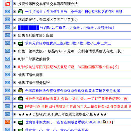
投资资讯网交易频道交易流程管理办法
一手货出售：各面值生日号，小全套生日钞&求购各面值生日钞
求购老纪特，普票和区票等产品票(8,6)
████████ 收购83-25年份票....大版册，小版册，经典册[长]
出售普JT编年部分版票
求10元背绿枣红优惠三版9枚10枚14枚15枚小三中三大三
出售一轮牛大版231版品相好170元每....交割电话联系确认有效。[长]
8月6日邮票收购目录
8月6求购进军图民国纪24光复纪17建....04国旗国徽军徽个性会[长]
低售JT编年套票
低售JT编年部分型张
全国高价回收金猫银猫金条银条金币银币黄金首饰各类贵金属
推荐全国高价回收黄金 金条币 金币 金....一尘17年董事长信誉》[长]
[特别推荐]全国回收熊猫金币套装散币大....铂金钯金k金各类贵金属[长
★★★★长期收购1981-2025年份票套票型张小版★★★★
优惠售小四大四，十连百连四版套币收9050,90100
[
2
3
]
批发大三小三大二小二大四小四十连百连