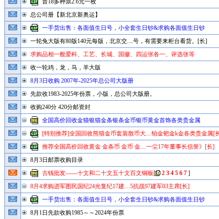
普18多种票2.6元一枚
总公司册【新北京新奥运】
一手货出售：各面值生日号，小全套生日钞&求购各面值生日钞
一轮兔大版有80版140元每版，北京交....号，有需要来柜台看货。[长]
求购品相一般爱科、工艺、长城、国徽、四运张各一、评选张等
收一轮鸡，龙，马，羊大版
8月3日收购 2007年-2025年总公司大版册
先款收1983-2025年份票，小版，总公司大版册。
收购240分 420分邮资封
全国高价回收金猫银猫金条银条金币银币黄金首饰各类贵金属
[特别推荐]全国回收熊猫金币套装散币大....铂金钯金k金各类贵金属[长
推荐全国高价回收黄金 金条币 金币 金....一尘17年董事长信誉》[长]
8月3日邮票收购目录
古钱批发------十文和二十文五十文百文铜板
[
2
3
4
5
6
7
]
8月4求购进军图民国纪24光复纪17建....5抗战97建军03主席[长]
一手货出售：各面值生日号，小全套生日钞&求购各面值生日钞
8月1日先款收购1985～～2024年份票