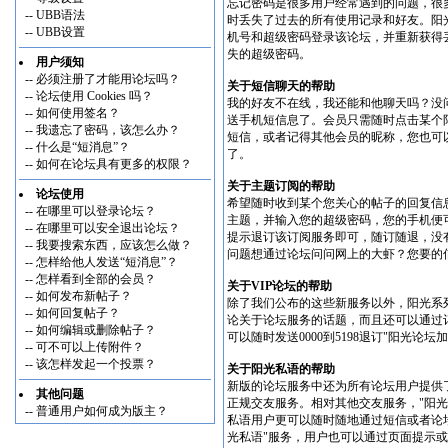
忘记密码是很多用户经常遇到的问题，很
--
UBB语法
时丢失了过去的所有使用记录和好友。阳
--
UBB设置
机号和超级密码登录该论坛，并重新获得
失的超级密码。
用户须知
--
必须注册了才能用论坛吗？
关于短信聊天的帮助
--
论坛使用 Cookies 吗？
我的好友不在线，我还能和他聊天吗？没
--
如何使用签名？
送手机短信息了。会员只需随时点击某个
--
我遗忘了密码，该怎么办？
短信，或者记得其他会员的昵称，您也可
--
什么是“短消息”？
了。
--
如何在论坛具有更多的权限？
关于主题订阅的帮助
论坛使用
希望随时收到某个您关心的帖子的回复信
--
在哪里可以登录论坛？
主题，并输入您的超级密码，您的手机便可
--
在哪里可以安全退出论坛？
提示退订该订阅服务即可，随订随退，没
--
我要搜索东西，应该怎么做？
问题想通过论坛问问网上的大虾？您要的信
--
怎样给他人发送“短消息”？
--
怎样看到全部的会员？
关于VIP论坛的帮助
--
如何发布新帖子？
除了我们公布的这些新服务以外，阳光系
--
如何回复帖子？
论关于论坛服务的话题，而且还可以通过
--
如何编辑或删除帖子？
可以随时发送0000到5198退订"阳光论
--
可不可以上传附件？
--
该怎样发起一个投票？
关于阳光私语的帮助
新版的论坛服务中还为所有论坛用户提供
其他问题
正规交友服务。相对其他交友服务，"阳
--
普通用户如何成为版主？
私语用户更可以随时随地通过短信或者论
光私语"服务，用户也可以通过页面提示