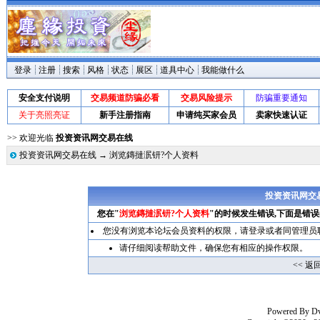
登录
注册
搜索
风格
状态
展区
道具中心
我能做什么
安全支付说明
交易频道防骗必看
交易风险提示
防骗重要通知
关于亮照亮证
新手注册指南
申请纯买家会员
卖家快速认证
>> 欢迎光临
投资资讯网交易在线
投资资讯网交易在线
→ 浏览鏄撻泦钘?个人资料
投资资讯网交
您在"
浏览鏄撻泦钘?个人资料
"的时候发生错误,下面是错
您没有浏览本论坛会员资料的权限，请
登录
或者同管理员
请仔细阅读帮助文件，确保您有相应的操作权限。
<< 返
Powered By
D