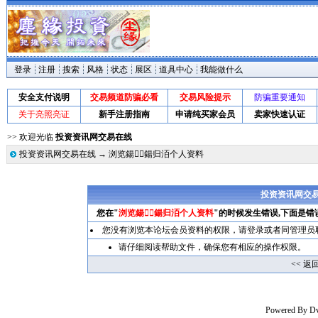
登录
注册
搜索
风格
状态
展区
道具中心
我能做什么
安全支付说明
交易频道防骗必看
交易风险提示
防骗重要通知
关于亮照亮证
新手注册指南
申请纯买家会员
卖家快速认证
>> 欢迎光临
投资资讯网交易在线
投资资讯网交易在线
→ 浏览鍚鍚归洦个人资料
投资资讯网交易
您在"
浏览鍚鍚归洦个人资料
"的时候发生错误,下面是错
您没有浏览本论坛会员资料的权限，请
登录
或者同管理员
请仔细阅读帮助文件，确保您有相应的操作权限。
<< 返
Powered By
D