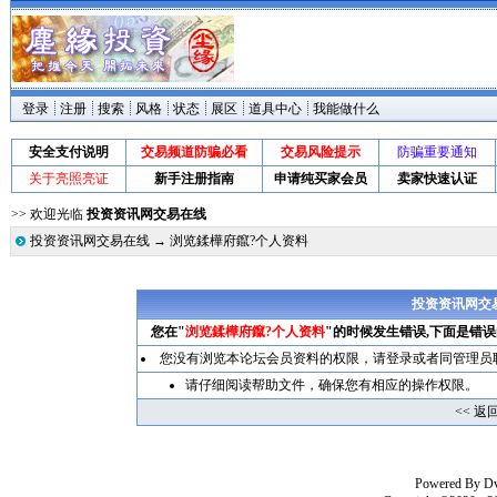
登录
注册
搜索
风格
状态
展区
道具中心
我能做什么
安全支付说明
交易频道防骗必看
交易风险提示
防骗重要通知
关于亮照亮证
新手注册指南
申请纯买家会员
卖家快速认证
>> 欢迎光临
投资资讯网交易在线
投资资讯网交易在线
→ 浏览鍒樺府鑹?个人资料
投资资讯网交
您在"
浏览鍒樺府鑹?个人资料
"的时候发生错误,下面是错
您没有浏览本论坛会员资料的权限，请
登录
或者同管理员
请仔细阅读帮助文件，确保您有相应的操作权限。
<< 返
Powered By
D