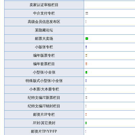
卖家认证审核栏目
中介支付专栏
高级会员信息发布区
某隐藏论坛
邮票大卖场
小版张专栏
编年版票专栏
编年套票栏目
小型张/小全张
特殊版式小型张/小全张
小本票/大本册专栏
纪特文编JT新票栏目
纪特文编JT销封栏目
邮资片JP专栏
JF封/其它类封
邮资片TP/YP/FP