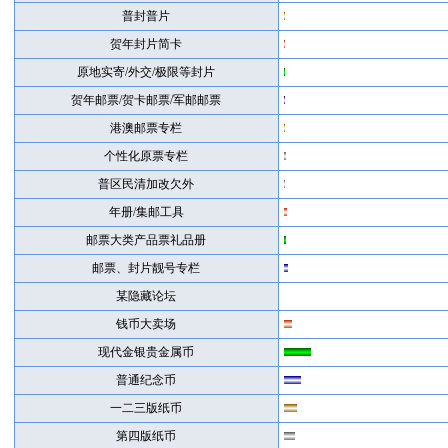
普封普片
贺年封片简卡
原地实寄/外交/极限等封片
贺年邮票/贺卡邮票/军邮邮票
港澳邮票专栏
个性化原票专栏
普区民清加改欠外
年册/集邮工具
邮票大类产品票礼品册
邮票、封片靓号专栏
某隐藏论坛
钱币大卖场
现代金银贵金属币
普通纪念币
一二三版纸币
第四版纸币