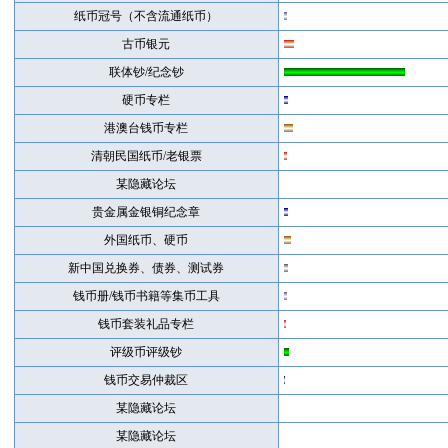
纸币冠号（不含流通纸币）
古币银元
联体钞/纪念钞
硬币专栏
港澳台钱币专栏
清朝民国纸币/老银票
某隐藏论坛
贵金属金银铜纪念章
外国纸币、硬币
新中国兑换券、债券、测试券
钱币册/钱币书籍等集币工具
钱币套装礼品专栏
评级币评级钞
钱币交易仲裁区
某隐藏论坛
某隐藏论坛