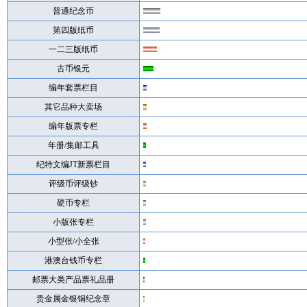
普通纪念币
第四版纸币
一二三版纸币
古币银元
编年套票栏目
其它品种大卖场
编年版票专栏
年册/集邮工具
纪特文编JT新票栏目
评级币评级钞
硬币专栏
小版张专栏
小型张/小全张
港澳台钱币专栏
邮票大类产品票礼品册
贵金属金银铜纪念章