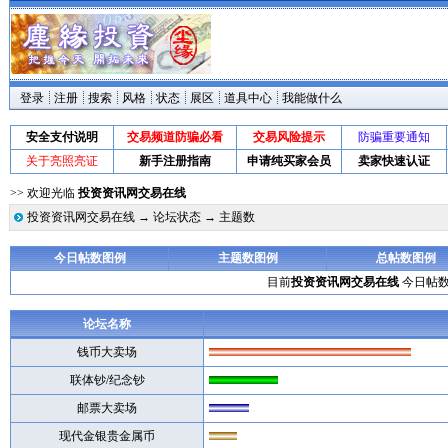
登录
注册
搜索
风格
状态
展区
道具中心
我能做什么
安全支付说明
交易频道防骗必看
交易风险提示
防骗重要通知
关于亮照亮证
新手注册指南
申请纯买家会员
卖家快速认证
>> 欢迎光临
投资资讯网交易在线
投资资讯网交易在线
→
论坛状态
→ 主题数
今日帖数图例
主题数图例
总帖数图例
目前
投资资讯网交易在线
今日帖数：
论坛名称
钱币大卖场
联体钞/纪念钞
邮票大卖场
现代金银贵金属币