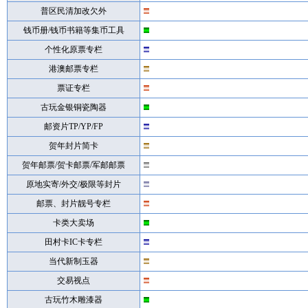
普区民清加改欠外
钱币册/钱币书籍等集币工具
个性化原票专栏
港澳邮票专栏
票证专栏
古玩金银铜瓷陶器
邮资片TP/YP/FP
贺年封片简卡
贺年邮票/贺卡邮票/军邮邮票
原地实寄/外交/极限等封片
邮票、封片靓号专栏
卡类大卖场
田村卡IC卡专栏
当代新制玉器
交易视点
古玩竹木雕漆器