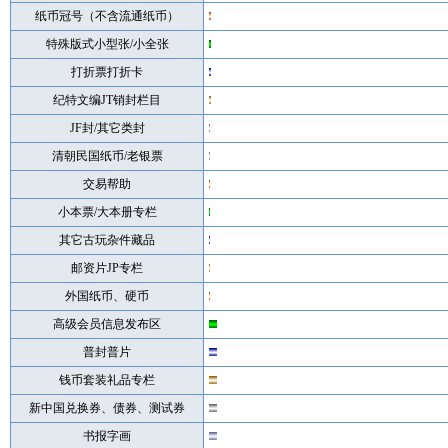
纸币冠号（不含流通纸币）
特殊版式小型张/小全张
打折票打折卡
纪特文编JT销封栏目
JF封/其它类封
清朝民国纸币/老银票
交易帮助
小本票/大本册专栏
其它古玩杂件藏品
邮资片JP专栏
外国纸币、硬币
高级会员信息发布区
普封普片
钱币套装礼品专栏
新中国兑换券、债券、测试券
书报字画