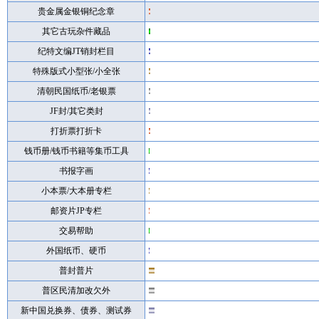
贵金属金银铜纪念章
其它古玩杂件藏品
纪特文编JT销封栏目
特殊版式小型张/小全张
清朝民国纸币/老银票
JF封/其它类封
打折票打折卡
钱币册/钱币书籍等集币工具
书报字画
小本票/大本册专栏
邮资片JP专栏
交易帮助
外国纸币、硬币
普封普片
普区民清加改欠外
新中国兑换券、债券、测试券