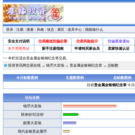
登录
注册
搜索
风格
状态
展区
道具中心
我能做什么
安全支付说明
交易频道防骗必看
交易风险提示
防骗重要通知
关于亮照亮证
新手注册指南
申请纯买家会员
卖家快速认证
>> 本栏目适合贵金属金银铜纪念章交易。
投资资讯网交易在线
→
钱币大卖场
→
贵金属金银铜纪念章
→ 总帖数
今日帖数图例
主题数图例
总帖数图例
目前
贵金属金银铜纪念章
今日帖
论坛名称
钱币大卖场
联体钞/纪念钞
邮票大卖场
现代金银贵金属币