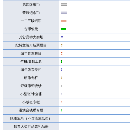
第四版纸币
普通纪念币
一二三版纸币
古币银元
其它品种大卖场
纪特文编JT新票栏目
编年套票栏目
年册/集邮工具
编年版票专栏
硬币专栏
评级币评级钞
小型张/小全张
小版张专栏
港澳台钱币专栏
纸币冠号（不含流通纸币）
邮票大类产品票礼品册