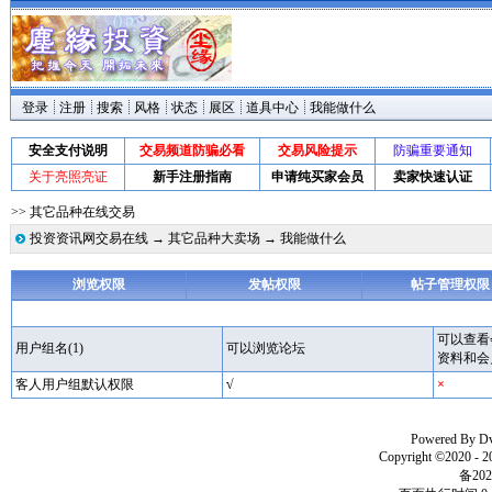
登录
注册
搜索
风格
状态
展区
道具中心
我能做什么
安全支付说明
交易频道防骗必看
交易风险提示
防骗重要通知
关于亮照亮证
新手注册指南
申请纯买家会员
卖家快速认证
>> 其它品种在线交易
投资资讯网交易在线
→
其它品种大卖场
→ 我能做什么
浏览权限
发帖权限
帖子管理权限
可以查看
用户组名(1)
可以浏览论坛
资料和会
客人用户组默认权限
√
×
Powered By
D
Copyright ©2020 - 
备202