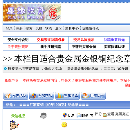
登录
注册
搜索
风格
状态
展区
道具中心
我能做什么
安全支付说明
交易频道防骗必看
交易风险提示
防骗重要通知
关于亮照亮证
新手注册指南
申请纯买家会员
卖家快速认证
>> 本栏目适合贵金属金银铜纪念
投资资讯网交易在线
→
钱币大卖场
→
贵金属金银铜纪念章
→ 〓〓〓厂家直销【
免责声明： 本站所有交易发帖内容，均是为了更好地服务和方便本站用户。本站
易
标题：
〓〓〓厂家直销【蛇年1000克】纪念章〓〓〓
评分
查看
亮照亮证
荣达礼品