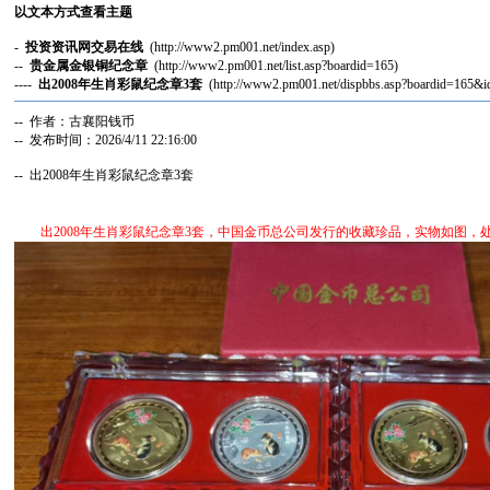
以文本方式查看主题
-
投资资讯网交易在线
(http://www2.pm001.net/index.asp)
--
贵金属金银铜纪念章
(http://www2.pm001.net/list.asp?boardid=165)
----
出2008年生肖彩鼠纪念章3套
(http://www2.pm001.net/dispbbs.asp?boardid=165&
-- 作者：古襄阳钱币
-- 发布时间：2026/4/11 22:16:00
-- 出2008年生肖彩鼠纪念章3套
出2008年生肖彩鼠纪念章3套，中国金币总公司发行的收藏珍品，实物如图，处理价：12